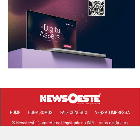
HOME
QUEM SOMOS
FALE CONOSCO
VERSÃO IMPRESSA
® NewsOeste é uma Marca Registrada no INPI - Todos os Direitos
Reservados 2013-2026 ©
Site, Sistemas e Hospedagem Powered By
Cajamar NET