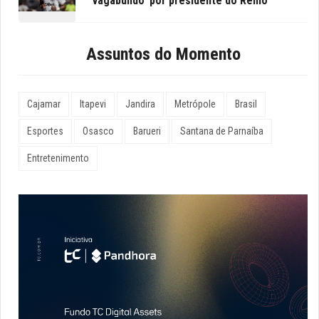
‘vagabundo’ por presidente do Remo
Assuntos do Momento
Cajamar
Itapevi
Jandira
Metrópole
Brasil
Esportes
Osasco
Barueri
Santana de Parnaíba
Entretenimento