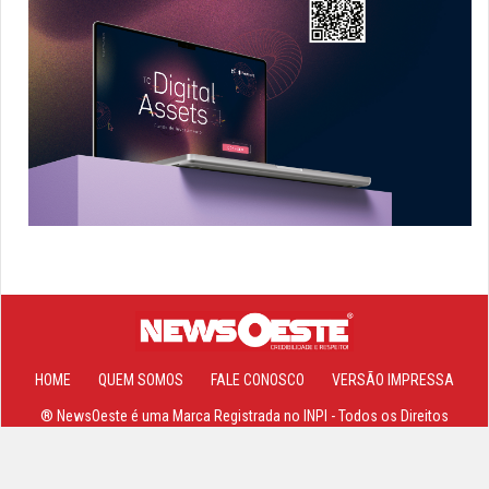
HOME
QUEM SOMOS
FALE CONOSCO
VERSÃO IMPRESSA
® NewsOeste é uma Marca Registrada no INPI - Todos os Direitos
Reservados 2013-2026 ©
Site, Sistemas e Hospedagem Powered By
Cajamar NET