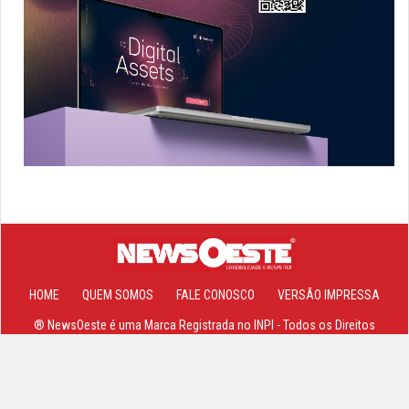
HOME
QUEM SOMOS
FALE CONOSCO
VERSÃO IMPRESSA
® NewsOeste é uma Marca Registrada no INPI - Todos os Direitos
Reservados 2013-2026 ©
Site, Sistemas e Hospedagem Powered By
Cajamar NET